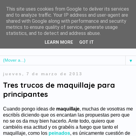
This site uses cookies from Google to deliver its services
and to analyze traffic. Your IP address and user-agent are
shared with Google along with performance and security
metrics to ensure quality of service, generate usage
statistics, and to detect and address abuse.
LEARN MORE
GOT IT
▼
jueves, 7 de marzo de 2013
Tres trucos de maquillaje para
principantes
Cuando pongo ideas de
maquillaje
, muchas de vosotras me
escribís diciendo que os encantan las propuestas pero que
no se os da muy bien hacerlo. Ante todo, quiero que
cambiéis esa actitud y os grabéis a fuego que tanto el
maquillaje, como los
peinados
, es únicamente cuestión de