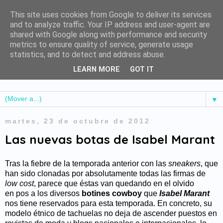
This site uses cookies from Google to deliver its services
and to analyze traffic. Your IP address and user-agent are
shared with Google along with performance and security
metrics to ensure quality of service, generate usage
statistics, and to detect and address abuse.
LEARN MORE
GOT IT
▼
martes, 23 de octubre de 2012
Las nuevas botas de Isabel Marant
Tras la fiebre de la temporada anterior con las
sneakers
, que
han sido clonadas por absolutamente todas las firmas de
low cost
, parece que éstas van quedando en el olvido
en pos a los diversos
botines cowboy
que
Isabel Marant
nos tiene reservados para esta temporada. En concreto, su
modelo étnico de tachuelas no deja de ascender puestos en