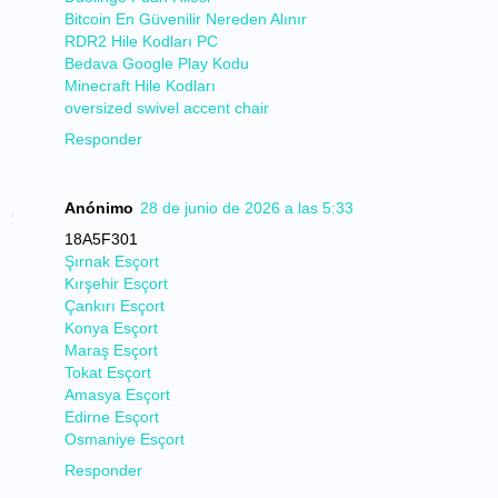
Bitcoin En Güvenilir Nereden Alınır
RDR2 Hile Kodları PC
Bedava Google Play Kodu
Minecraft Hile Kodları
oversized swivel accent chair
Responder
Anónimo
28 de junio de 2026 a las 5:33
18A5F301
Şırnak Esçort
Kırşehir Esçort
Çankırı Esçort
Konya Esçort
Maraş Esçort
Tokat Esçort
Amasya Esçort
Edirne Esçort
Osmaniye Esçort
Responder