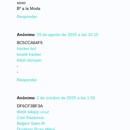
xoxo
B* a la Moda
Responder
Anónimo
29 de agosto de 2025 a las 10:15
BC5CCA64F5
hacker bul
kiralık hacker
tütün dünyası
-
-
Responder
Anónimo
2 de octubre de 2025 a las 1:55
DF6CF3BF3A
tiktok takipçi ucuz
Coin Kazanma
Beğeni Satın Al
Duolingo Puan Hilesi