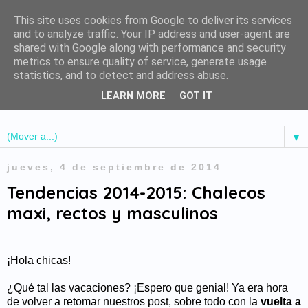
This site uses cookies from Google to deliver its services
and to analyze traffic. Your IP address and user-agent are
shared with Google along with performance and security
metrics to ensure quality of service, generate usage
statistics, and to detect and address abuse.
LEARN MORE
GOT IT
▼
jueves, 4 de septiembre de 2014
Tendencias 2014-2015: Chalecos
maxi, rectos y masculinos
¡Hola chicas!
¿Qué tal las vacaciones? ¡Espero que genial! Ya era hora
de volver a retomar nuestros post, sobre todo con la
vuelta a