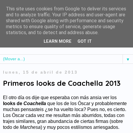
This site uses cookies from Google to deliver its services
and to analyze traffic. Your IP address and user-agent are
shared with Google along with performance and security
metrics to ensure quality of service, generate usage
statistics, and to detect and address abuse.
LEARN MORE
GOT IT
▼
lunes, 15 de abril de 2013
Primeros looks de Coachella 2013
El otro día os dije que esperaba con más ansia ver los
looks de
Coachella
que los de los Óscar y probablemente
muchas pensasteis ¿se ha vuelto loca? Pues no, es cierto.
Los Óscar cada vez me resultan más aburridos, todas con
trajes similares, gran abundancia de ciertas firmas (sobre
todo de
Marchesa
) y muy pocos estilismos arriesgados.