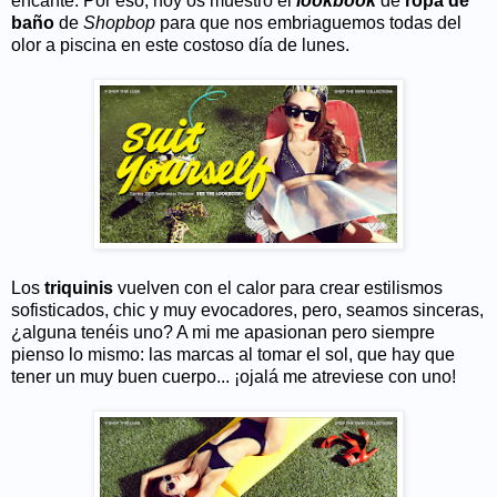
encante. Por eso, hoy os muestro el
lookbook
de
ropa de
baño
de
Shopbop
para que nos embriaguemos todas del
olor a piscina en este costoso día de lunes.
Los
triquinis
vuelven con el calor para crear estilismos
sofisticados, chic y muy evocadores, pero, seamos sinceras,
¿alguna tenéis uno? A mi me apasionan pero siempre
pienso lo mismo: las marcas al tomar el sol, que hay que
tener un muy buen cuerpo... ¡ojalá me atreviese con uno!