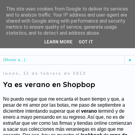
This site uses cookies from Google to deliver its services
and to analyze traffic. Your IP address and user-agent are
shared with Google along with performance and security
metrics to ensure quality of service, generate usage
statistics, and to detect and address abuse.
LEARN MORE
GOT IT
▼
lunes, 11 de febrero de 2013
Ya es verano en Shopbop
No puedo negar que me encanta el buen tiempo y que, a
pesar de mi amor por las botas, me paso de septiembre a
diciembre intentando superar que el
verano
terminó y de
enero a mayo pensando en su regreso. Así que, no es de
extrañar que ver como las firmas y tiendas online comienzan
a sacar sus colecciones más veraniegas es algo que me