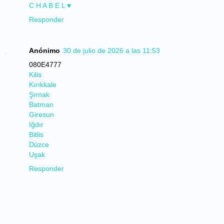
C H A B E L ♥
Responder
Anónimo
30 de julio de 2026 a las 11:53
080E4777
Kilis
Kırıkkale
Şırnak
Batman
Giresun
Iğdır
Bitlis
Düzce
Uşak
Responder