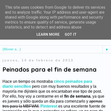
This site uses cookies from Google to deliver its services
and to analyze traffic. Your IP address and user-agent are
shared with Google along with performance and security
metrics to ensure quality of service, generate usage
statistics, and to detect and address abuse.
LEARN MORE
GOT IT
▼
jueves, 14 de febrero de 2013
Peinados para el fin de semana
Hace un tiempo os mostraba
cinco peinados para
diario sencillos
pero con muy buenos resultados y la
mayoría me dijisteis que os encantaban ese tipo de post.
Por ello, hoy voy a centrarme en el
fin de semana
, ya que
es jueves y sólo queda un día para comenzarlo y
apenas
tres para la MBFWM.
Pinterest
es una excelente fuente de