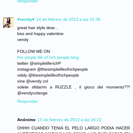
Responder
♥vendy♥
14 de febrero de 2013 a las 15:36
great hair style dear...
kiss and happy valentine
vendy
FOLLOW ME ON:
the simple life of rich people blog
twitter @simpleliferichP
instagram @thesimplelifeofrichpeople
viddy @thesimplelifeofrichpeople
vine @vendy col
volete sfidarmi a RUZZLE , il gioco del momento??!
@vendycolange
Responder
Anónimo
14 de febrero de 2013 a las 16:22
OHHH CUANDO TENIA EL PELO LARGO PODIA HACER