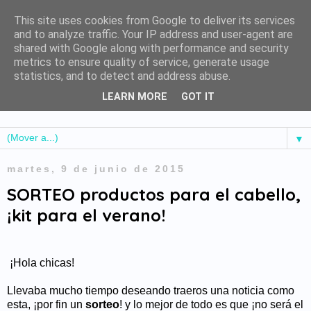
This site uses cookies from Google to deliver its services
and to analyze traffic. Your IP address and user-agent are
shared with Google along with performance and security
metrics to ensure quality of service, generate usage
statistics, and to detect and address abuse.
LEARN MORE
GOT IT
▼
martes, 9 de junio de 2015
SORTEO productos para el cabello,
¡kit para el verano!
¡Hola chicas!
Llevaba mucho tiempo deseando traeros una noticia como
esta, ¡por fin un
sorteo
! y lo mejor de todo es que ¡no será el