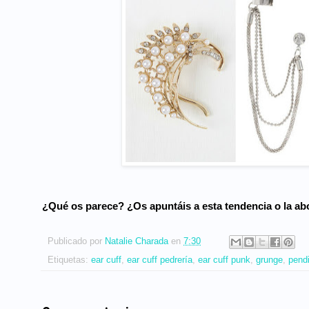
¿Qué os parece? ¿Os apuntáis a esta tendencia o la ab
Publicado por
Natalie Charada
en
7:30
Etiquetas:
ear cuff
,
ear cuff pedrería
,
ear cuff punk
,
grunge
,
pend