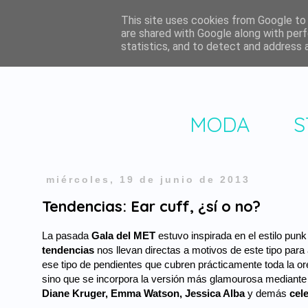
This site uses cookies from Google to d
are shared with Google along with perf
statistics, and to detect and address 
MODA
S
miércoles, 19 de junio de 2013
Tendencias: Ear cuff, ¿sí o no?
La pasada
Gala del MET
estuvo inspirada en el estilo pu
tendencias
nos llevan directas a motivos de este tipo par
ese tipo de pendientes que cubren prácticamente toda la ore
sino que se incorpora la versión más glamourosa mediante 
Diane Kruger, Emma Watson, Jessica Alba
y demás
cele