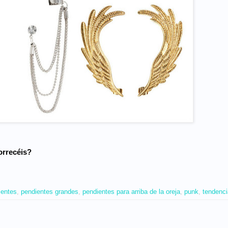
orrecéis?
ientes
,
pendientes grandes
,
pendientes para arriba de la oreja
,
punk
,
tendenc