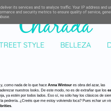
eliver its services and to analyze traffic. Your IP address and 
ormance and security metrics to ensure quality of service, gen
abuse.
TREET STYLE
BELLEZA
nk y, como nada de lo que hace
Anna Wintour
es obra del azar, las
a aderezar nuestros looks. De este modo, no es de extrañar que los
ea
ja, ya estén por todos lados. Eso sí, no sólo hay los clásicos de sie
la pedrería. ¿Creéis que me estoy volviendo loca? Pues echar un vi
brities
.