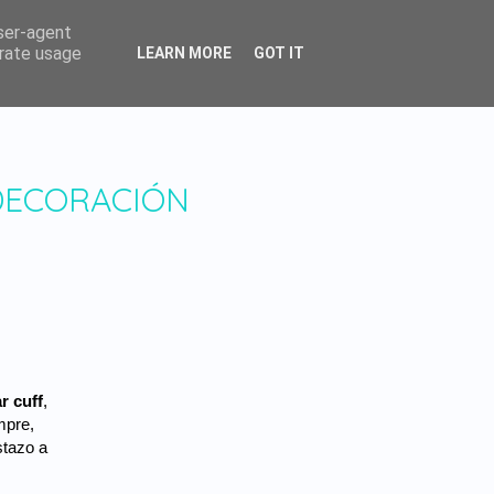
user-agent
erate usage
LEARN MORE
GOT IT
DECORACIÓN
r cuff
,
mpre,
stazo a