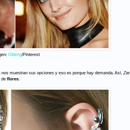
gen:
Glbimg
/Pinterest
 ya nos muestran sus opciones y eso es porque hay demanda. Así,
Zar
o de
flores
.