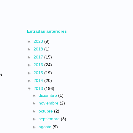
Entradas anteriores
►
2020
(9)
►
2018
(1)
►
2017
(15)
►
2016
(24)
►
2015
(19)
a
►
2014
(20)
▼
2013
(196)
►
diciembre
(1)
►
noviembre
(2)
►
octubre
(2)
►
septiembre
(8)
►
agosto
(9)